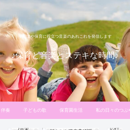
子育てや保育に役立つ音楽のあれこれを発信します
♪保育と音楽とステキな時間♪
保
育
実
習
【楽
理
譜ダ
論
ウン
♪
ロー
問
捨てな
ド】
ノ伴奏
子どもの歌
保育園生活
私の日々のつぶ
題
い！保育
｢あ
の
実習理論
ひる
保育実習理論♪問題の
解
♪音楽
の行