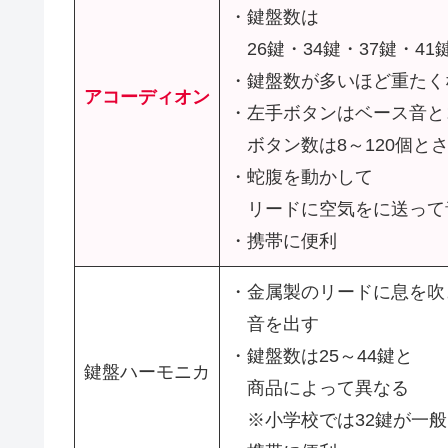
・鍵盤数は
26鍵・34鍵・37鍵・41
・鍵盤数が多いほど重たく
アコーディオン
・左手ボタンはベース音と
ボタン数は8～120個と
・蛇腹を動かして
リードに空気をに送って
・携帯に便利
・金属製のリードに息を吹
音を出す
・鍵盤数は25～44鍵と
鍵盤ハーモニカ
商品によって異なる
※小学校では32鍵が一般