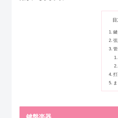
目
鍵
弦
管
打
ま
鍵盤楽器