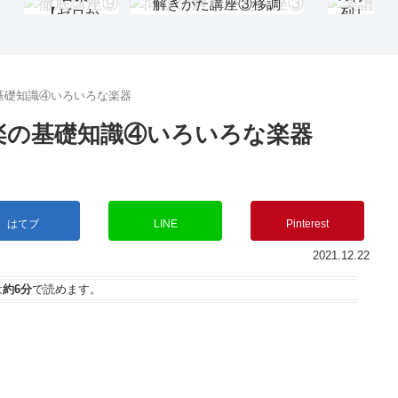
解きかた講座③移調
き
【ゼロか
列｣
の問題
か
ら覚え
｢揺
た
る】徹底
籃
講
講座⑨
(ゆ
座
りか
基礎知識④いろいろな楽器
①
ご)
伴
のう
楽の基礎知識④いろいろな楽器
奏
た｣
問
題
はてブ
LINE
Pinterest
2021.12.22
は
約6分
で読めます。