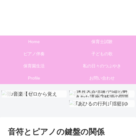
子育てや保育に役立つ音楽のあれこれを発信します
♪保育と音楽とステキな時間♪
Home
保育士試験
ピアノ伴奏
子どもの歌
保育園生活
私の日々のつぶやき
Profile
お問い合わせ
捨てない！保育実習理論
保育実習理論♪問題の解
♪音楽【ゼロから覚え
保育実習理論♪問題の解
きかた講座③移調の問題
【楽譜ダウンロード】
る】徹底講座⑨
きかた講座①伴奏問題
｢あひるの行列｣｢揺籃(ゆ
りかご)のうた｣
音符とピアノの鍵盤の関係