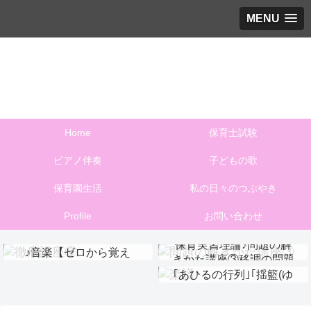
MENU
子育てや保育に役立つ音楽のあれこれを発信します
♪保育と音楽とステキな時間♪
Home
保育士試験
ピアノ伴奏
子どもの歌
保育園生活
私の日々のつぶやき
Profile
お問い合わせ
捨てない！保育実習理論
保育実習理論♪問題の解
♪音楽【ゼロから覚え
保育実習理論♪問題の解
きかた講座③移調の問題
【楽譜ダウンロード】
る】徹底講座⑨
きかた講座①伴奏問題
｢あひるの行列｣｢揺籃(ゆ
りかご)のうた｣