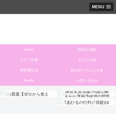
MENU
子育てや保育に役立つ音楽のあれこれを発信します
♪保育と音楽とステキな時間♪
Home
保育士試験
ピアノ伴奏
子どもの歌
保育園生活
私の日々のつぶやき
Profile
お問い合わせ
捨てない！保育実習理論
保育実習理論♪問題の解
♪音楽【ゼロから覚え
保育実習理論♪問題の解
きかた講座③移調の問題
【楽譜ダウンロード】
る】徹底講座⑨
きかた講座①伴奏問題
｢あひるの行列｣｢揺籃(ゆ
りかご)のうた｣