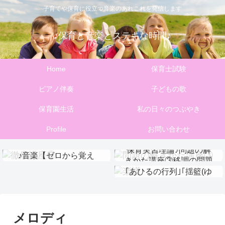
子育てや保育に役立つ音楽のあれこれを発信します
♪保育と音楽とステキな時間♪
Home
保育士試験
ピアノ伴奏
子どもの歌
保育園生活
私の日々のつぶやき
Profile
お問い合わせ
捨てない！保育実習理論
保育実習理論♪問題の解
♪音楽【ゼロから覚え
保育実習理論♪問題の解
きかた講座③移調の問題
【楽譜ダウンロード】
る】徹底講座⑨
きかた講座①伴奏問題
｢あひるの行列｣｢揺籃(ゆ
りかご)のうた｣
メロディ